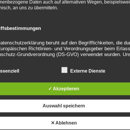
nenbezogene Daten auch auf alternativen Wegen, beispielswe
onisch, an uns zu übermitteln.
iffsbestimmungen
atenschutzerklärung beruht auf den Begrifflichkeiten, die du
uropäischen Richtlinien- und Verordnungsgeber beim Erlass
nschutz-Grundverordnung (DS-GVO) verwendet wurden. Un
schutzerklärung soll sowohl für die Öffentlichkeit als auch f
e Kunden und Geschäftspartner einfach lesbar und verständ
ssenziell
Externe Dienste
 Um dies zu gewährleisten, möchten wir vorab die verwende
fflichkeiten erläutern.
erwenden in dieser Datenschutzerklärung unter anderem die
✓ Akzeptieren
nden Begriffe:
Auswahl speichern
✕ Ablehnen
a) personenbezogene Daten