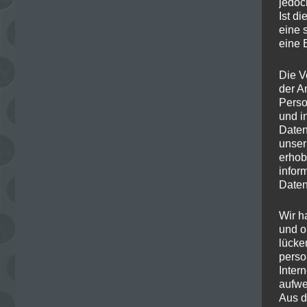
jedoc
Ist d
eine 
eine 
Die V
der A
Perso
und i
Daten
unser
erhob
infor
Daten
Wir h
und o
lücke
perso
Inter
aufwe
Aus d