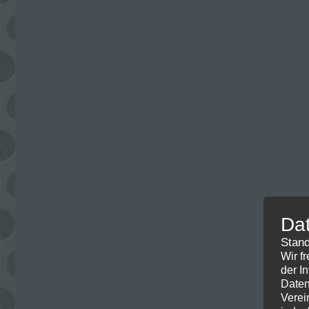
Da
Stand
Wir f
der I
Daten
Verei