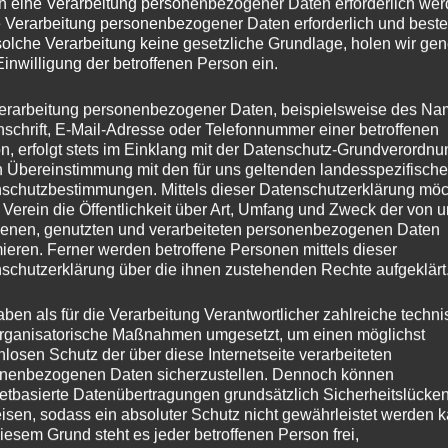
h eine Verarbeitung personenbezogener Daten erforderlich wer
ie Verarbeitung personenbezogener Daten erforderlich und besteh
solche Verarbeitung keine gesetzliche Grundlage, holen wir gen
Einwilligung der betroffenen Person ein.
erarbeitung personenbezogener Daten, beispielsweise des Na
nschrift, E-Mail-Adresse oder Telefonnummer einer betroffenen
n, erfolgt stets im Einklang mit der Datenschutz-Grundverordnu
n Übereinstimmung mit den für uns geltenden landesspezifisch
schutzbestimmungen. Mittels dieser Datenschutzerklärung mö
 Verein die Öffentlichkeit über Art, Umfang und Zweck der von 
enen, genutzten und verarbeiteten personenbezogenen Daten
mieren. Ferner werden betroffene Personen mittels dieser
schutzerklärung über die ihnen zustehenden Rechte aufgeklärt
aben als für die Verarbeitung Verantwortlicher zahlreiche techn
rganisatorische Maßnahmen umgesetzt, um einen möglichst
nlosen Schutz der über diese Internetseite verarbeiteten
nenbezogenen Daten sicherzustellen. Dennoch können
netbasierte Datenübertragungen grundsätzlich Sicherheitslücke
isen, sodass ein absoluter Schutz nicht gewährleistet werden k
iesem Grund steht es jeder betroffenen Person frei,