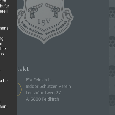
den.
t für
erell
mens,
ng
en
chte
uns
Kontakt
.
ISV Feldkirch
ische
Indoor Schützen Verein
Leusbündtweg 27
A-6800 Feldkirch
n
ann.