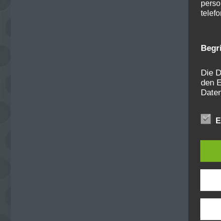
perso
telef
Begr
Die D
den E
Date
Daten
unser
E
sein.
Begri
Wir v
folge