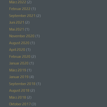
März 2022
(2)
Februar 2022
(1)
September 2021
(2)
a) personenbezogene Daten
Juni 2021
(2)
Mai 2021
(1)
Personenbezogene Daten sind alle
Informationen, die sich auf eine identifizierte oder
November 2020
(1)
identifizierbare natürliche Person (im Folgenden
August 2020
(1)
„betroffene Person") beziehen. Als identifizierbar
wird eine natürliche Person angesehen, die direkt
April 2020
(1)
oder indirekt, insbesondere mittels Zuordnung zu
einer Kennung wie einem Namen, zu einer
Februar 2020
(2)
Kennnummer, zu Standortdaten, zu einer Online-
Januar 2020
(1)
Kennung oder zu einem oder mehreren
besonderen Merkmalen, die Ausdruck der
März 2019
(1)
physischen, physiologischen, genetischen,
psychischen, wirtschaftlichen, kulturellen oder
Januar 2019
(4)
sozialen Identität dieser natürlichen Person sind,
September 2018
(1)
identifiziert werden kann.
August 2018
(2)
März 2018
(2)
Oktober 2017
(3)
b) betroffene Person