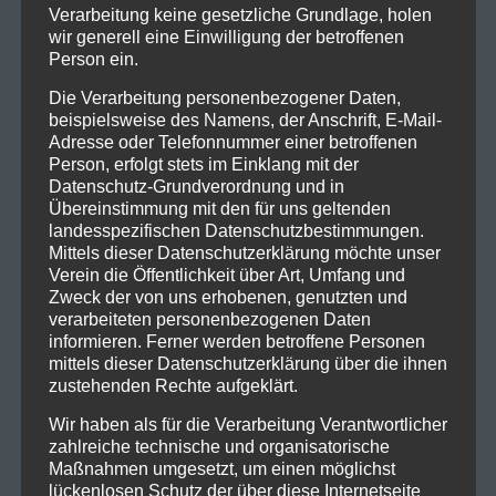
Verarbeitung keine gesetzliche Grundlage, holen
wir generell eine Einwilligung der betroffenen
Person ein.
Die Verarbeitung personenbezogener Daten,
beispielsweise des Namens, der Anschrift, E-Mail-
Adresse oder Telefonnummer einer betroffenen
Person, erfolgt stets im Einklang mit der
Kontakt
Datenschutz-Grundverordnung und in
Übereinstimmung mit den für uns geltenden
ISV Feldkirch
landesspezifischen Datenschutzbestimmungen.
Indoor Schützen Verein
Mittels dieser Datenschutzerklärung möchte unser
Leusbündtweg 27
Verein die Öffentlichkeit über Art, Umfang und
Zweck der von uns erhobenen, genutzten und
A-6800 Feldkirch
verarbeiteten personenbezogenen Daten
informieren. Ferner werden betroffene Personen
Archiv
mittels dieser Datenschutzerklärung über die ihnen
zustehenden Rechte aufgeklärt.
März 2026
(1)
Wir haben als für die Verarbeitung Verantwortlicher
November 2025
(1)
zahlreiche technische und organisatorische
Oktober 2025
(2)
Maßnahmen umgesetzt, um einen möglichst
lückenlosen Schutz der über diese Internetseite