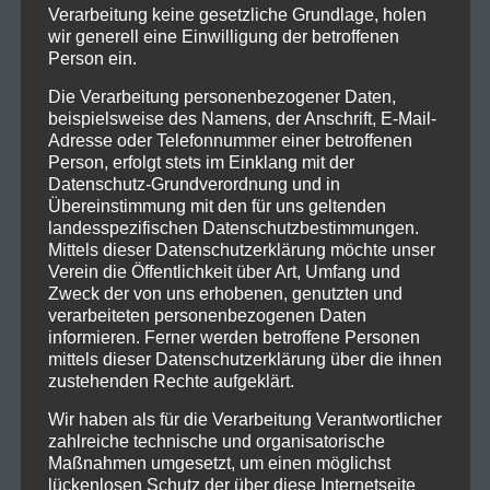
Verarbeitung keine gesetzliche Grundlage, holen
wir generell eine Einwilligung der betroffenen
Person ein.
Die Verarbeitung personenbezogener Daten,
beispielsweise des Namens, der Anschrift, E-Mail-
Adresse oder Telefonnummer einer betroffenen
Person, erfolgt stets im Einklang mit der
Kontakt
Datenschutz-Grundverordnung und in
Übereinstimmung mit den für uns geltenden
ISV Feldkirch
landesspezifischen Datenschutzbestimmungen.
Indoor Schützen Verein
Mittels dieser Datenschutzerklärung möchte unser
Leusbündtweg 27
Verein die Öffentlichkeit über Art, Umfang und
Zweck der von uns erhobenen, genutzten und
A-6800 Feldkirch
verarbeiteten personenbezogenen Daten
informieren. Ferner werden betroffene Personen
Archiv
mittels dieser Datenschutzerklärung über die ihnen
zustehenden Rechte aufgeklärt.
März 2026
(1)
Wir haben als für die Verarbeitung Verantwortlicher
November 2025
(1)
zahlreiche technische und organisatorische
Oktober 2025
(2)
Maßnahmen umgesetzt, um einen möglichst
lückenlosen Schutz der über diese Internetseite