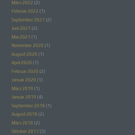
März 2022
(2)
Februar 2022
(1)
September 2021
(2)
a) personenbezogene Daten
Juni 2021
(2)
Mai 2021
(1)
Personenbezogene Daten sind alle
Informationen, die sich auf eine identifizierte oder
November 2020
(1)
identifizierbare natürliche Person (im Folgenden
August 2020
(1)
„betroffene Person") beziehen. Als identifizierbar
wird eine natürliche Person angesehen, die direkt
April 2020
(1)
oder indirekt, insbesondere mittels Zuordnung zu
einer Kennung wie einem Namen, zu einer
Februar 2020
(2)
Kennnummer, zu Standortdaten, zu einer Online-
Januar 2020
(1)
Kennung oder zu einem oder mehreren
besonderen Merkmalen, die Ausdruck der
März 2019
(1)
physischen, physiologischen, genetischen,
psychischen, wirtschaftlichen, kulturellen oder
Januar 2019
(4)
sozialen Identität dieser natürlichen Person sind,
September 2018
(1)
identifiziert werden kann.
August 2018
(2)
März 2018
(2)
Oktober 2017
(3)
b) betroffene Person