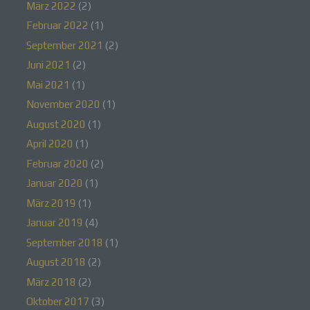
März 2022
(2)
Februar 2022
(1)
September 2021
(2)
a) personenbezogene Daten
Juni 2021
(2)
Mai 2021
(1)
Personenbezogene Daten sind alle
Informationen, die sich auf eine identifizierte oder
November 2020
(1)
identifizierbare natürliche Person (im Folgenden
August 2020
(1)
„betroffene Person") beziehen. Als identifizierbar
wird eine natürliche Person angesehen, die direkt
April 2020
(1)
oder indirekt, insbesondere mittels Zuordnung zu
einer Kennung wie einem Namen, zu einer
Februar 2020
(2)
Kennnummer, zu Standortdaten, zu einer Online-
Januar 2020
(1)
Kennung oder zu einem oder mehreren
besonderen Merkmalen, die Ausdruck der
März 2019
(1)
physischen, physiologischen, genetischen,
psychischen, wirtschaftlichen, kulturellen oder
Januar 2019
(4)
sozialen Identität dieser natürlichen Person sind,
September 2018
(1)
identifiziert werden kann.
August 2018
(2)
März 2018
(2)
Oktober 2017
(3)
b) betroffene Person