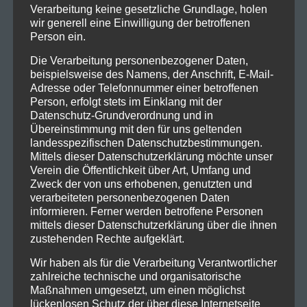
Verarbeitung keine gesetzliche Grundlage, holen
wir generell eine Einwilligung der betroffenen
Person ein.
Die Verarbeitung personenbezogener Daten,
beispielsweise des Namens, der Anschrift, E-Mail-
Adresse oder Telefonnummer einer betroffenen
Person, erfolgt stets im Einklang mit der
Kontakt
Datenschutz-Grundverordnung und in
Übereinstimmung mit den für uns geltenden
ISV Feldkirch
landesspezifischen Datenschutzbestimmungen.
Indoor Schützen Verein
Mittels dieser Datenschutzerklärung möchte unser
Leusbündtweg 27
Verein die Öffentlichkeit über Art, Umfang und
Zweck der von uns erhobenen, genutzten und
A-6800 Feldkirch
verarbeiteten personenbezogenen Daten
informieren. Ferner werden betroffene Personen
Archiv
mittels dieser Datenschutzerklärung über die ihnen
zustehenden Rechte aufgeklärt.
März 2026
(1)
Wir haben als für die Verarbeitung Verantwortlicher
November 2025
(1)
zahlreiche technische und organisatorische
Oktober 2025
(2)
Maßnahmen umgesetzt, um einen möglichst
lückenlosen Schutz der über diese Internetseite