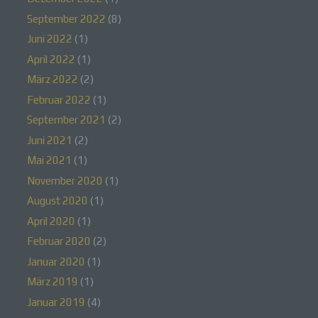
Wir verwenden in dieser Datenschutzerklärung
September 2022
(8)
unter anderem die folgenden Begriffe:
Juni 2022
(1)
April 2022
(1)
März 2022
(2)
a) personenbezogene Daten
Februar 2022
(1)
Personenbezogene Daten sind alle
September 2021
(2)
Informationen, die sich auf eine identifizierte oder
Juni 2021
(2)
identifizierbare natürliche Person (im Folgenden
„betroffene Person") beziehen. Als identifizierbar
Mai 2021
(1)
wird eine natürliche Person angesehen, die direkt
oder indirekt, insbesondere mittels Zuordnung zu
November 2020
(1)
einer Kennung wie einem Namen, zu einer
August 2020
(1)
Kennnummer, zu Standortdaten, zu einer Online-
Kennung oder zu einem oder mehreren
April 2020
(1)
besonderen Merkmalen, die Ausdruck der
physischen, physiologischen, genetischen,
Februar 2020
(2)
psychischen, wirtschaftlichen, kulturellen oder
Januar 2020
(1)
sozialen Identität dieser natürlichen Person sind,
identifiziert werden kann.
März 2019
(1)
Januar 2019
(4)