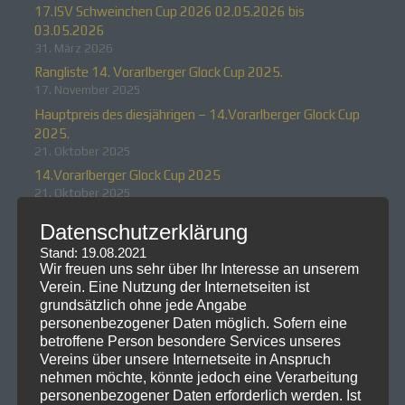
17.ISV Schweinchen Cup 2026 02.05.2026 bis
03.05.2026
31. März 2026
Rangliste 14. Vorarlberger Glock Cup 2025.
17. November 2025
Hauptpreis des diesjährigen – 14.Vorarlberger Glock Cup
2025.
21. Oktober 2025
14.Vorarlberger Glock Cup 2025
21. Oktober 2025
Rangliste zum 16.ISV Schweinchen Cup 2025
Datenschutzerklärung
7. Juli 2025
Stand: 19.08.2021
Wir freuen uns sehr über Ihr Interesse an unserem
Neueste Kommentare
Verein. Eine Nutzung der Internetseiten ist
grundsätzlich ohne jede Angabe
personenbezogener Daten möglich. Sofern eine
betroffene Person besondere Services unseres
Vereins über unsere Internetseite in Anspruch
nehmen möchte, könnte jedoch eine Verarbeitung
personenbezogener Daten erforderlich werden. Ist