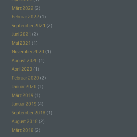
unter anderem die folgenden Begriffe:
März 2022
(2)
Februar 2022
(1)
September 2021
(2)
a) personenbezogene Daten
Juni 2021
(2)
Personenbezogene Daten sind alle
Mai 2021
(1)
Informationen, die sich auf eine identifizierte oder
November 2020
(1)
identifizierbare natürliche Person (im Folgenden
„betroffene Person") beziehen. Als identifizierbar
August 2020
(1)
wird eine natürliche Person angesehen, die direkt
oder indirekt, insbesondere mittels Zuordnung zu
April 2020
(1)
einer Kennung wie einem Namen, zu einer
Februar 2020
(2)
Kennnummer, zu Standortdaten, zu einer Online-
Kennung oder zu einem oder mehreren
Januar 2020
(1)
besonderen Merkmalen, die Ausdruck der
physischen, physiologischen, genetischen,
März 2019
(1)
psychischen, wirtschaftlichen, kulturellen oder
Januar 2019
(4)
sozialen Identität dieser natürlichen Person sind,
identifiziert werden kann.
September 2018
(1)
August 2018
(2)
März 2018
(2)
b) betroffene Person