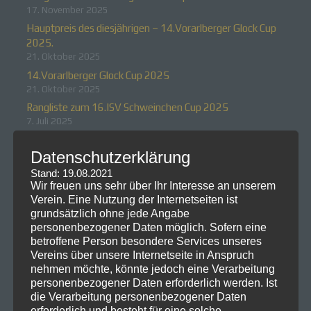
17. November 2025
Hauptpreis des diesjährigen – 14.Vorarlberger Glock Cup
2025.
21. Oktober 2025
14.Vorarlberger Glock Cup 2025
21. Oktober 2025
Rangliste zum 16.ISV Schweinchen Cup 2025
7. Juli 2025
Neueste Kommentare
Datenschutzerklärung
Stand: 19.08.2021
Wir freuen uns sehr über Ihr Interesse an unserem
Verein. Eine Nutzung der Internetseiten ist
grundsätzlich ohne jede Angabe
personenbezogener Daten möglich. Sofern eine
betroffene Person besondere Services unseres
Vereins über unsere Internetseite in Anspruch
nehmen möchte, könnte jedoch eine Verarbeitung
personenbezogener Daten erforderlich werden. Ist
die Verarbeitung personenbezogener Daten
erforderlich und besteht für eine solche