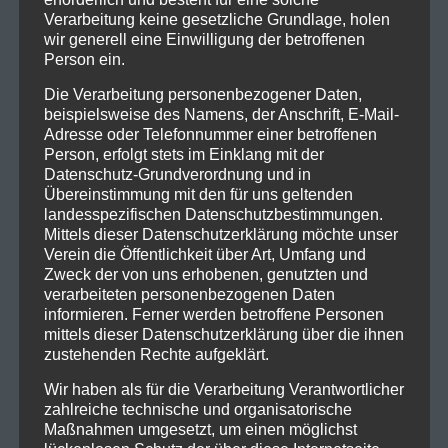
Verarbeitung keine gesetzliche Grundlage, holen
wir generell eine Einwilligung der betroffenen
Person ein.
Die Verarbeitung personenbezogener Daten,
beispielsweise des Namens, der Anschrift, E-Mail-
Adresse oder Telefonnummer einer betroffenen
Person, erfolgt stets im Einklang mit der
Kontakt
Datenschutz-Grundverordnung und in
Übereinstimmung mit den für uns geltenden
ISV Feldkirch
landesspezifischen Datenschutzbestimmungen.
Mittels dieser Datenschutzerklärung möchte unser
Indoor Schützen Verein
Verein die Öffentlichkeit über Art, Umfang und
Leusbündtweg 27
Zweck der von uns erhobenen, genutzten und
A-6800 Feldkirch
verarbeiteten personenbezogenen Daten
informieren. Ferner werden betroffene Personen
mittels dieser Datenschutzerklärung über die ihnen
Archiv
zustehenden Rechte aufgeklärt.
März 2026
(1)
Wir haben als für die Verarbeitung Verantwortlicher
November 2025
(1)
zahlreiche technische und organisatorische
Maßnahmen umgesetzt, um einen möglichst
Oktober 2025
(2)