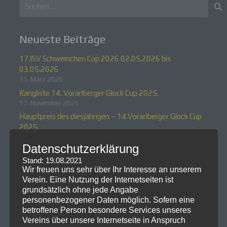
Suchen
nach:
Neueste Beiträge
17.ISV Schweinchen Cup 2026 02.05.2026 bis
03.05.2026
31. März 2026
Rangliste 14. Vorarlberger Glock Cup 2025.
17. November 2025
Hauptpreis des diesjährigen – 14.Vorarlberger Glock Cup
2025.
21. Oktober 2025
Datenschutzerklärung
14.Vorarlberger Glock Cup 2025
Stand: 19.08.2021
21. Oktober 2025
Wir freuen uns sehr über Ihr Interesse an unserem
Rangliste zum 16.ISV Schweinchen Cup 2025
Verein. Eine Nutzung der Internetseiten ist
7. Juli 2025
grundsätzlich ohne jede Angabe
personenbezogener Daten möglich. Sofern eine
Neueste Kommentare
betroffene Person besondere Services unseres
Vereins über unsere Internetseite in Anspruch