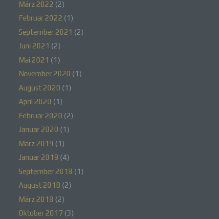
März 2022
(2)
Februar 2022
(1)
September 2021
(2)
a) personenbezogene Daten
Juni 2021
(2)
Mai 2021
(1)
Personenbezogene Daten sind alle
Informationen, die sich auf eine identifizierte oder
November 2020
(1)
identifizierbare natürliche Person (im Folgenden
August 2020
(1)
„betroffene Person") beziehen. Als identifizierbar
wird eine natürliche Person angesehen, die direkt
April 2020
(1)
oder indirekt, insbesondere mittels Zuordnung zu
einer Kennung wie einem Namen, zu einer
Februar 2020
(2)
Kennnummer, zu Standortdaten, zu einer Online-
Januar 2020
(1)
Kennung oder zu einem oder mehreren
besonderen Merkmalen, die Ausdruck der
März 2019
(1)
physischen, physiologischen, genetischen,
psychischen, wirtschaftlichen, kulturellen oder
Januar 2019
(4)
sozialen Identität dieser natürlichen Person sind,
September 2018
(1)
identifiziert werden kann.
August 2018
(2)
März 2018
(2)
Oktober 2017
(3)
b) betroffene Person