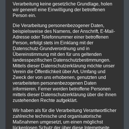
Verarbeitung keine gesetzliche Grundlage, holen
wir generell eine Einwilligung der betroffenen
Person ein.
Die Verarbeitung personenbezogener Daten,
beispielsweise des Namens, der Anschrift, E-Mail-
Adresse oder Telefonnummer einer betroffenen
Person, erfolgt stets im Einklang mit der
Kontakt
Datenschutz-Grundverordnung und in
Übereinstimmung mit den für uns geltenden
ISV Feldkirch
landesspezifischen Datenschutzbestimmungen.
Indoor Schützen Verein
Mittels dieser Datenschutzerklärung möchte unser
Leusbündtweg 27
Verein die Öffentlichkeit über Art, Umfang und
Zweck der von uns erhobenen, genutzten und
A-6800 Feldkirch
verarbeiteten personenbezogenen Daten
informieren. Ferner werden betroffene Personen
Archiv
mittels dieser Datenschutzerklärung über die ihnen
zustehenden Rechte aufgeklärt.
März 2026
(1)
Wir haben als für die Verarbeitung Verantwortlicher
November 2025
(1)
zahlreiche technische und organisatorische
Oktober 2025
(2)
Maßnahmen umgesetzt, um einen möglichst
lückenlosen Schutz der über diese Internetseite