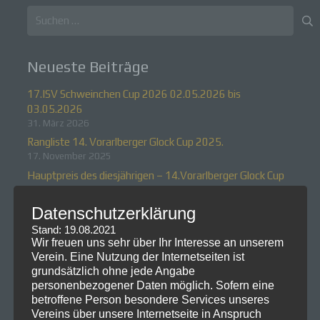
Suchen
nach:
Neueste Beiträge
17.ISV Schweinchen Cup 2026 02.05.2026 bis
03.05.2026
31. März 2026
Rangliste 14. Vorarlberger Glock Cup 2025.
17. November 2025
Hauptpreis des diesjährigen – 14.Vorarlberger Glock Cup
2025.
21. Oktober 2025
Datenschutzerklärung
14.Vorarlberger Glock Cup 2025
Stand: 19.08.2021
21. Oktober 2025
Wir freuen uns sehr über Ihr Interesse an unserem
Verein. Eine Nutzung der Internetseiten ist
Rangliste zum 16.ISV Schweinchen Cup 2025
grundsätzlich ohne jede Angabe
7. Juli 2025
personenbezogener Daten möglich. Sofern eine
betroffene Person besondere Services unseres
Neueste Kommentare
Vereins über unsere Internetseite in Anspruch