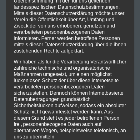
Übereinstimmung mit den für uns geltenden
landesspezifischen Datenschutzbestimmungen.
Mittels dieser Datenschutzerklärung möchte unser
Verein die Öffentlichkeit über Art, Umfang und
Zweck der von uns erhobenen, genutzten und
verarbeiteten personenbezogenen Daten
informieren. Ferner werden betroffene Personen
mittels dieser Datenschutzerklärung über die ihnen
zustehenden Rechte aufgeklärt.
Wir haben als für die Verarbeitung Verantwortlicher
Kontakt
zahlreiche technische und organisatorische
Maßnahmen umgesetzt, um einen möglichst
ISV Feldkirch
lückenlosen Schutz der über diese Internetseite
verarbeiteten personenbezogenen Daten
Indoor Schützen Verein
sicherzustellen. Dennoch können Internetbasierte
Leusbündtweg 27
Datenübertragungen grundsätzlich
A-6800 Feldkirch
Sicherheitslücken aufweisen, sodass ein absoluter
Schutz nicht gewährleistet werden kann. Aus
diesem Grund steht es jeder betroffenen Person
Archiv
frei, personenbezogene Daten auch auf
alternativen Wegen, beispielsweise telefonisch, an
März 2026
(1)
uns zu übermitteln.