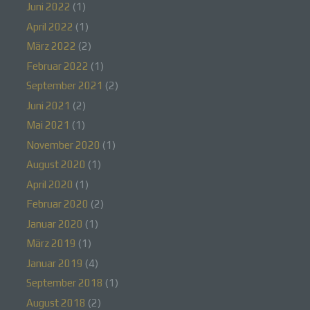
Juni 2022
(1)
wird eine natürliche Person angesehen, die direkt
oder indirekt, insbesondere mittels Zuordnung zu
April 2022
(1)
einer Kennung wie einem Namen, zu einer
Kennnummer, zu Standortdaten, zu einer Online-
März 2022
(2)
Kennung oder zu einem oder mehreren
Februar 2022
(1)
besonderen Merkmalen, die Ausdruck der
physischen, physiologischen, genetischen,
September 2021
(2)
psychischen, wirtschaftlichen, kulturellen oder
sozialen Identität dieser natürlichen Person sind,
Juni 2021
(2)
identifiziert werden kann.
Mai 2021
(1)
November 2020
(1)
August 2020
(1)
b) betroffene Person
April 2020
(1)
Betroffene Person ist jede identifizierte oder
Februar 2020
(2)
identifizierbare natürliche Person, deren
Januar 2020
(1)
personenbezogene Daten von dem für die
Verarbeitung Verantwortlichen verarbeitet werden.
März 2019
(1)
Januar 2019
(4)
September 2018
(1)
c) Verarbeitung
August 2018
(2)