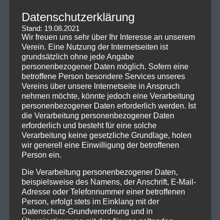
31. März 2026
Datenschutzerklärung
Rangliste 14. Vorarlberger Glock Cup 2025.
17. November 2025
Stand: 19.08.2021
Wir freuen uns sehr über Ihr Interesse an unserem
Hauptpreis des diesjährigen – 14.Vorarlberger Glock Cup
Verein. Eine Nutzung der Internetseiten ist
2025.
grundsätzlich ohne jede Angabe
21. Oktober 2025
personenbezogener Daten möglich. Sofern eine
14.Vorarlberger Glock Cup 2025
betroffene Person besondere Services unseres
21. Oktober 2025
Vereins über unsere Internetseite in Anspruch
nehmen möchte, könnte jedoch eine Verarbeitung
Rangliste zum 16.ISV Schweinchen Cup 2025
personenbezogener Daten erforderlich werden. Ist
7. Juli 2025
die Verarbeitung personenbezogener Daten
erforderlich und besteht für eine solche
Neueste Kommentare
Verarbeitung keine gesetzliche Grundlage, holen
wir generell eine Einwilligung der betroffenen
Person ein.
Die Verarbeitung personenbezogener Daten,
beispielsweise des Namens, der Anschrift, E-Mail-
Adresse oder Telefonnummer einer betroffenen
Person, erfolgt stets im Einklang mit der
Datenschutz-Grundverordnung und in