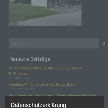
Suchen
nach:
Neueste Beiträge
17.ISV Schweinchen Cup 2026 02.05.2026 bis
03.05.2026
31. März 2026
Rangliste 14. Vorarlberger Glock Cup 2025.
17. November 2025
Hauptpreis des diesjährigen – 14.Vorarlberger Glock Cup
2025.
Datenschutzerklärung
21. Oktober 2025