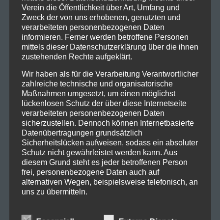
Verein die Öffentlichkeit über Art, Umfang und
Zweck der von uns erhobenen, genutzten und
verarbeiteten personenbezogenen Daten
Kontakt
informieren. Ferner werden betroffene Personen
mittels dieser Datenschutzerklärung über die ihnen
zustehenden Rechte aufgeklärt.
ISV Feldkirch
Indoor Schützen Verein
Wir haben als für die Verarbeitung Verantwortlicher
Leusbündtweg 27
zahlreiche technische und organisatorische
Maßnahmen umgesetzt, um einen möglichst
A-6800 Feldkirch
lückenlosen Schutz der über diese Internetseite
verarbeiteten personenbezogenen Daten
Archiv
sicherzustellen. Dennoch können Internetbasierte
Datenübertragungen grundsätzlich
März 2026
(1)
Sicherheitslücken aufweisen, sodass ein absoluter
Schutz nicht gewährleistet werden kann. Aus
November 2025
(1)
diesem Grund steht es jeder betroffenen Person
Oktober 2025
(2)
frei, personenbezogene Daten auch auf
alternativen Wegen, beispielsweise telefonisch, an
Juli 2025
(1)
uns zu übermitteln.
Juni 2025
(3)
April 2025
(1)
Begriffsbestimmungen