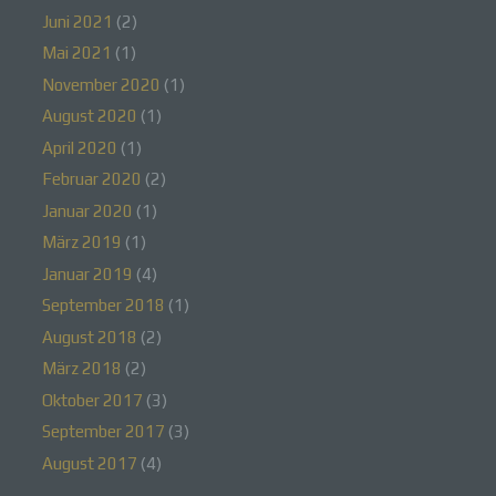
einer Kennung wie einem Namen, zu einer
Kennnummer, zu Standortdaten, zu einer Online-
Juni 2021
(2)
Kennung oder zu einem oder mehreren
Mai 2021
(1)
besonderen Merkmalen, die Ausdruck der
physischen, physiologischen, genetischen,
November 2020
(1)
psychischen, wirtschaftlichen, kulturellen oder
sozialen Identität dieser natürlichen Person sind,
August 2020
(1)
identifiziert werden kann.
April 2020
(1)
Februar 2020
(2)
Januar 2020
(1)
b) betroffene Person
März 2019
(1)
Betroffene Person ist jede identifizierte oder
Januar 2019
(4)
identifizierbare natürliche Person, deren
September 2018
(1)
personenbezogene Daten von dem für die
Verarbeitung Verantwortlichen verarbeitet werden.
August 2018
(2)
März 2018
(2)
Oktober 2017
(3)
c) Verarbeitung
September 2017
(3)
August 2017
(4)
Verarbeitung ist jeder mit oder ohne Hilfe
automatisierter Verfahren ausgeführte Vorgang