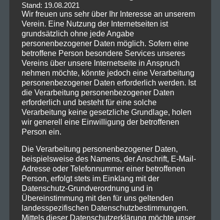
Stand: 19.08.2021
14.Vorarlberger Glock Cup 2025
Wir freuen uns sehr über Ihr Interesse an unserem
21. Oktober 2025
Verein. Eine Nutzung der Internetseiten ist
Rangliste zum 16.ISV Schweinchen Cup 2025
grundsätzlich ohne jede Angabe
7. Juli 2025
personenbezogener Daten möglich. Sofern eine
betroffene Person besondere Services unseres
Vereins über unsere Internetseite in Anspruch
Neueste Kommentare
nehmen möchte, könnte jedoch eine Verarbeitung
personenbezogener Daten erforderlich werden. Ist
die Verarbeitung personenbezogener Daten
erforderlich und besteht für eine solche
Verarbeitung keine gesetzliche Grundlage, holen
wir generell eine Einwilligung der betroffenen
Person ein.
Die Verarbeitung personenbezogener Daten,
beispielsweise des Namens, der Anschrift, E-Mail-
Adresse oder Telefonnummer einer betroffenen
Person, erfolgt stets im Einklang mit der
Datenschutz-Grundverordnung und in
Übereinstimmung mit den für uns geltenden
landesspezifischen Datenschutzbestimmungen.
Mittels dieser Datenschutzerklärung möchte unser