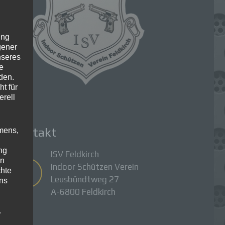
ung
gener
nseres
e
den.
t für
erell
Kontakt
mens,
ng
ISV Feldkirch
en
Indoor Schützen Verein
chte
Leusbündtweg 27
uns
A-6800 Feldkirch
.