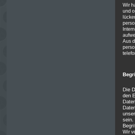
Wir h
und o
lücke
perso
Inter
aufwe
Aus d
perso
telef
Begr
Die D
den E
Date
Daten
unser
sein.
Begri
Wir v