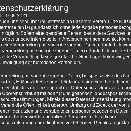
tenschutzerklärung
: 19.08.2021
reuen uns sehr über Ihr Interesse an unserem Verein. Eine Nutz
nternetseiten ist grundsätzlich ohne jede Angabe personenbezo
 möglich. Sofern eine betroffene Person besondere Services u
ns über unsere Internetseite in Anspruch nehmen möchte, könnt
h eine Verarbeitung personenbezogener Daten erforderlich wer
ie Verarbeitung personenbezogener Daten erforderlich und besteh
solche Verarbeitung keine gesetzliche Grundlage, holen wir gen
Einwilligung der betroffenen Person ein.
erarbeitung personenbezogener Daten, beispielsweise des Na
nschrift, E-Mail-Adresse oder Telefonnummer einer betroffenen
n, erfolgt stets im Einklang mit der Datenschutz-Grundverordnu
n Übereinstimmung mit den für uns geltenden landesspezifisch
schutzbestimmungen. Mittels dieser Datenschutzerklärung mö
 Verein die Öffentlichkeit über Art, Umfang und Zweck der von 
enen, genutzten und verarbeiteten personenbezogenen Daten
mieren. Ferner werden betroffene Personen mittels dieser
schutzerklärung über die ihnen zustehenden Rechte aufgeklärt