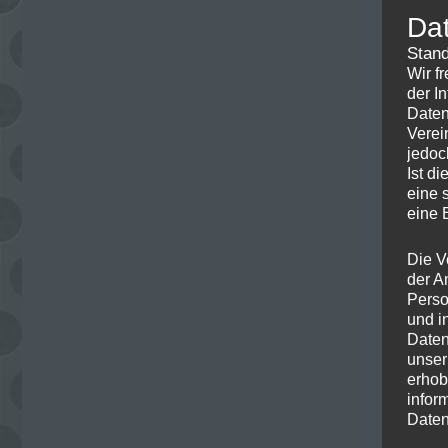
Da
Stand
Wir f
der I
Daten
Verei
jedoc
Ist d
eine 
eine 
Die V
der A
Perso
und i
Daten
unser
erhob
infor
Daten