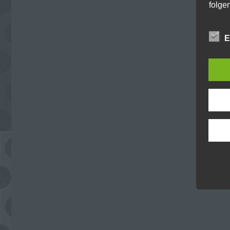
folge
E